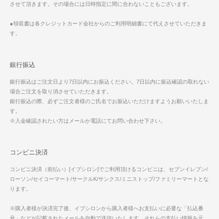
させて頂きます。その場合には日時指定に間に合わないこともございます。
●領収書は各クレジットカード会社からのご利用明細書にて代えさせていただきま
す。
銀行振込
銀行振込はご注文日より7日以内にお振込ください。7日以内に振込確認の取れない
場合ご注文を取り消させていただきます。
銀行振込の際、必ずご注文者様のご氏名でお振込いただけますようお願いいたしま
す。
※入金確認されたい方はメールか電話にてお問い合わせ下さい。
コンビニ決済
コンビニ決済（前払い）[イプシロン]でご利用頂けるコンビニは、セブンイレブン/
ローソン/セイコーマート/サークルK/サンクス/ミニストップ/ファミリーマートとな
ります。
※購入者様が決済完了後、イプシロンから購入者様へお支払いに必要な「払込番
号」などが記載されたメールを自動で送信いたします。それらの支払い情報を元