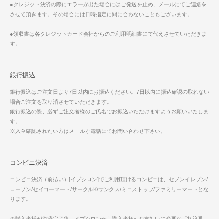
●クレジット決済の際にエラーが出た場合にはご発送を止め、メールにてご連絡を
させて頂きます。その場合には日時指定に間に合わないこともございます。
●領収書は各クレジットカード会社からのご利用明細書にて代えさせていただきま
す。
銀行振込
銀行振込はご注文日より7日以内にお振込ください。7日以内に振込確認の取れない
場合ご注文を取り消させていただきます。
銀行振込の際、必ずご注文者様のご氏名でお振込いただけますようお願いいたしま
す。
※入金確認されたい方はメールか電話にてお問い合わせ下さい。
コンビニ決済
コンビニ決済（前払い）[イプシロン]でご利用頂けるコンビニは、セブンイレブン/
ローソン/セイコーマート/サークルK/サンクス/ミニストップ/ファミリーマートとな
ります。
※購入者様が決済完了後、イプシロンから購入者様へお支払いに必要な「払込番