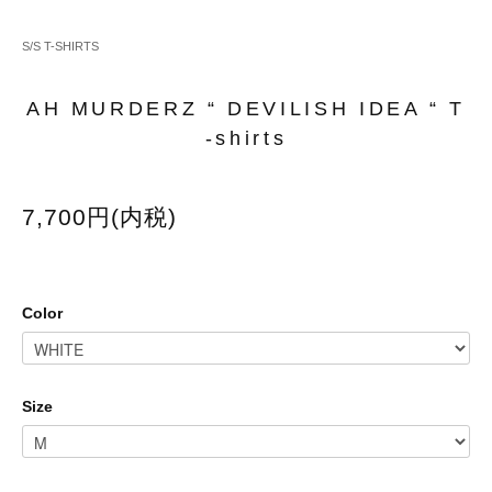
S/S T-SHIRTS
AH MURDERZ “ DEVILISH IDEA “ T
-shirts
7,700円(内税)
Color
Size