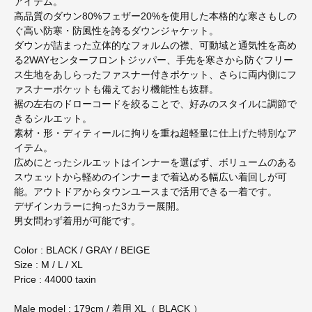
アイテム。
高品質のダウン80%フェザー20%を使用した本格的な寒さもしの
ぐ高い防寒・防風性を誇るダウンジャケット。
ダウンが詰まった立体的なフォルムの襟、可動域と通気性を高め
る2WAYセンターフロントジッパー、手先を寒さから防ぐフリー
ス生地をあしらったファスナー付きポケット、さらに両内側にフ
ァスナーポケットも備えており機能性も抜群。
裾の左右のドローコードを絞ることで、好みのスタイルに調節で
きるシルエット。
素材・形・ディティールに拘りを重ね超軽量に仕上げた特別なア
イテム。
広めにとったシルエットはインナーを選ばず、ボリュームのある
スウェットから軽めのインナーまで着込める幅広い着回しが可
能。アウトドアからタウンユースまで活用できる一着です。
デザインカラーに拘った3カラー展開。
男女問わず着用が可能です。
Color : BLACK / GRAY / BEIGE
Size : M / L / XL
Price : 44000 taxin
Male model : 179cm / 着用 XL（ BLACK ）