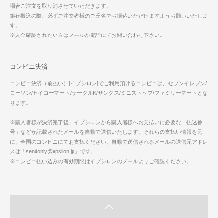
場合ご注文を取り消させていただきます。
銀行振込の際、必ずご注文者様のご氏名でお振込いただけますようお願いいたしま
す。
※入金確認されたい方はメールか電話にてお問い合わせ下さい。
コンビニ決済
コンビニ決済（前払い）[イプシロン]でご利用頂けるコンビニは、セブンイレブン/
ローソン/セイコーマート/サークルK/サンクス/ミニストップ/ファミリーマートとな
ります。
※購入者様が決済完了後、イプシロンから購入者様へお支払いに必要な「払込番
号」などが記載されたメールを自動で送信いたします。それらの支払い情報を元
に、全国のコンビニにてお支払ください。自動で送信されるメールの送信元アドレ
スは「sendonly@epsilon.jp」です。
※コンビニ払い込みの有効期限はイプシロンのメールよりご確認ください。